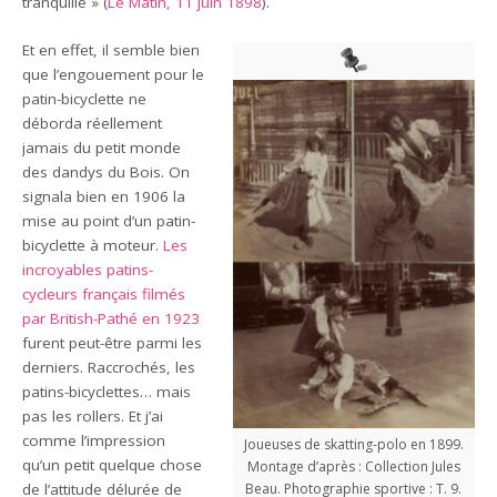
tranquille » (
Le Matin, 11 juin 1898
).
Et en effet, il semble bien
que l’engouement pour le
patin-bicyclette ne
déborda réellement
jamais du petit monde
des dandys du Bois. On
signala bien en 1906 la
mise au point d’un patin-
bicyclette à moteur.
Les
incroyables patins-
cycleurs français filmés
par British-Pathé en 1923
furent peut-être parmi les
derniers. Raccrochés, les
patins-bicyclettes… mais
pas les rollers. Et j’ai
comme l’impression
Joueuses de skatting-polo en 1899.
qu’un petit quelque chose
Montage d’après : Collection Jules
de l’attitude délurée de
Beau. Photographie sportive : T. 9.