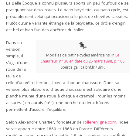
La Belle Époque a connu plusieurs sports un peu foufous de se
pratiquant sur deux-roues. Le patin-bicyclette, ou patin-cycle, est
probablement celui qui occasionna le plus de chevilles cassées.
Plutôt qu’une variante étrange de la bicyclette, ce drôle d’engin
est bel et bien l’un des ancêtres du roller.
Dans sa
version
Modèles de patins-cycles américains, in
Le
simple, il
Chauffeur, n° 30 en date du 25 mars 1898, p. 108.
s’agit d’une
Source gallica.bnf.fr / BnF.
roue de la
taille de
celle d’un vélo d’enfant, fixée à chaque chaussure. Dans sa
version plus élaborée, chaque chaussure est solidaire d’une
planche munie d’une roue à chaque extrémité. Pour les moins
assurés (j’en aurais été !), une perche ou deux bâtons
permettent d’assurer l’équilibre.
Selon Alexandre Chartier, fondateur de
rollerenligne.com
, l’idée
serait apparue entre 1860 et 1868 en France. Différents
modèles furent ensuite brevetés à Paris, Londres ou aux États-