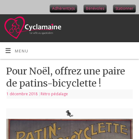
Adhérent(e)s
Bénévoles
Stationner
MENU
Pour Noël, offrez une paire
de patins-bicyclette !
1 décembre 2018
|
Rétro pédalage