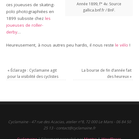
Année 1899, f° 4v. Source
ces joueuses de skating-
gallica.bnf.fr / BnF.
polo photographiées en
1899 subsiste chez
les
joueuses de roller-
derby
…
Heureusement, à nous autres peu hardis, il nous reste
le vélo
!
«
Éclairage : Cyclamaine agit
La bourse de fin d’année fait
pour la visibilité des cyclistes
des heureux
»
Cyclamaine - 47 rue des Acacias, atelier n°8, 72 000 Le Mans - 06 84 50
25 13 - contact@cyclamaine.fr