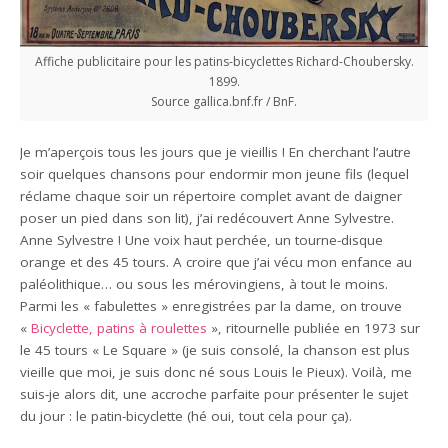
Affiche publicitaire pour les patins-bicyclettes Richard-Choubersky.
1899.
Source gallica.bnf.fr / BnF.
Je m’aperçois tous les jours que je vieillis ! En cherchant l’autre
soir quelques chansons pour endormir mon jeune fils (lequel
réclame chaque soir un répertoire complet avant de daigner
poser un pied dans son lit), j’ai redécouvert Anne Sylvestre.
Anne Sylvestre ! Une voix haut perchée, un tourne-disque
orange et des 45 tours. A croire que j’ai vécu mon enfance au
paléolithique… ou sous les mérovingiens, à tout le moins.
Parmi les « fabulettes » enregistrées par la dame, on trouve
«
Bicyclette, patins à roulettes
», ritournelle publiée en 1973 sur
le 45 tours « Le Square » (je suis consolé, la chanson est plus
vieille que moi, je suis donc né sous Louis le Pieux). Voilà, me
suis-je alors dit, une accroche parfaite pour présenter le sujet
du jour : le patin-bicyclette (hé oui, tout cela pour ça).