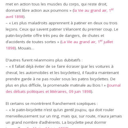
met en action tous les muscles du corps, qui reste droit,
er
donnant libre action aux poumons » (
la Vie au grand air, 1
avril 1898
).
– « Les plus maladroits apprennent à patiner en deux ou trois
leçons. Ceux qui savent patiner s’élancent du premier coup. Le
patin-bicyclette offre très peu de dangers, de chutes et
er
d’accidents de toutes sortes » (
La Vie au grand air, 1
juillet
1898
). Mouais…
D’autres furent néanmoins plus dubitatifs :
– « Il fallait déjà éviter de se faire écraser (par les voitures à
cheval, les automobiles et les bicyclettes), il faudra maintenant
prendre garde à ne pas rouler sous les patins bicyclettes. De
plus en plus difficile, la promenade matinale au Bois ! » (
Journal
des débats politiques et littéraires, 09 juin 1898
).
Et certains se montrèrent franchement sceptiques :
– « le patin-bicyclette n’est qu’un gentil joujou, qui doit rouler
merveilleusement sur un ring, mais qui, sur route, n’aura jamais
un grand nombre d’adhérents. La bicyclette peut dormir